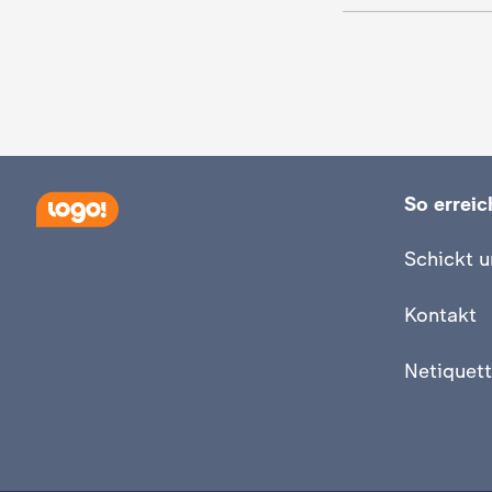
c
h
r
i
So erreich
c
Schickt u
h
Kontakt
t
Netiquett
e
n