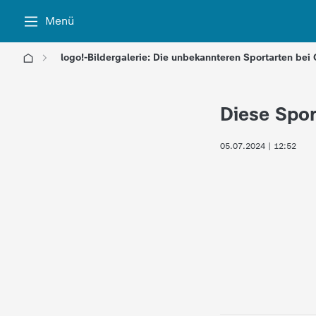
Menü
logo!-Bildergalerie: Die unbekannteren Sportarten bei
l
Diese Spor
o
05.07.2024 | 12:52
g
o
!
-
d