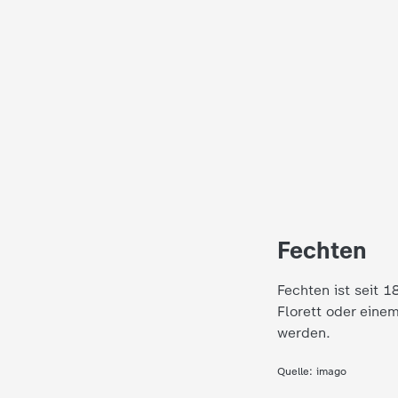
i
e
K
i
n
d
Fechten
e
Fechten ist seit 
r
Florett oder eine
werden.
n
Quelle:
imago
a