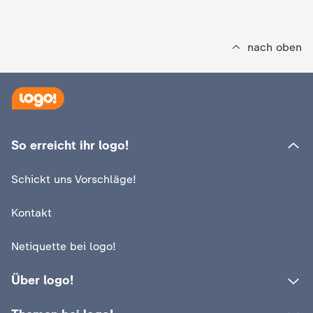
d
e
nach oben
s
Z
D
So erreicht ihr logo!
F
Schickt uns Vorschläge!
Kontakt
Netiquette bei logo!
Über logo!