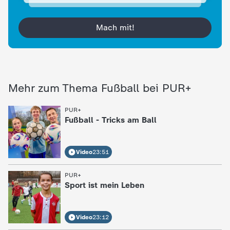
Fußball zu spielen
c
Mach mit!
h
r
i
Mehr zum Thema Fußball bei PUR+
c
PUR+
:
Fußball - Tricks am Ball
h
Video
23:51
t
PUR+
:
e
Sport ist mein Leben
n
Video
23:12