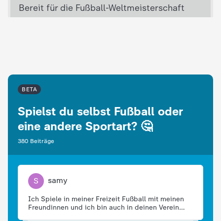
e
K
i
n
BETA
Spielst du selbst Fußball oder
d
eine andere Sportart? 🤔
e
380 Beiträge
r
samy
S
n
Ich Spiele in meiner Freizeit Fußball mit meinen
a
Freundinnen und ich bin auch in deinen Verein
und spiele da auch Fußball das ist mein Hobby