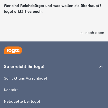
Wer sind Reichsbürger und was wollen sie überhaupt?
e
logo! erklärt es euch.
K
i
nach oben
n
d
e
So erreicht ihr logo!
r
Schickt uns Vorschläge!
n
Kontakt
a
Netiquette bei logo!