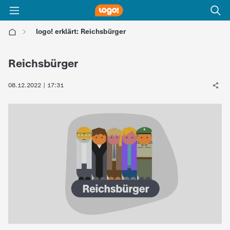
logo! erklärt: Reichsbürger
l
Reichsbürger
o
08.12.2022 | 17:31
g
o
!
-
d
i