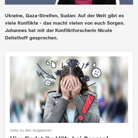
e
Ukraine, Gaza-Streifen, Sudan: Auf der Welt gibt es
viele Konflikte - das macht vielen von euch Sorgen.
K
Johannes hat mit der Konfliktforscherin Nicole
Deitelhoff gesprochen.
i
n
d
e
r
n
a
Links zu den Angeboten