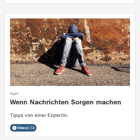
d
e
s
Z
D
F
logo!
Wenn Nachrichten Sorgen machen
:
Tipps von einer Expertin.
Video
2:33