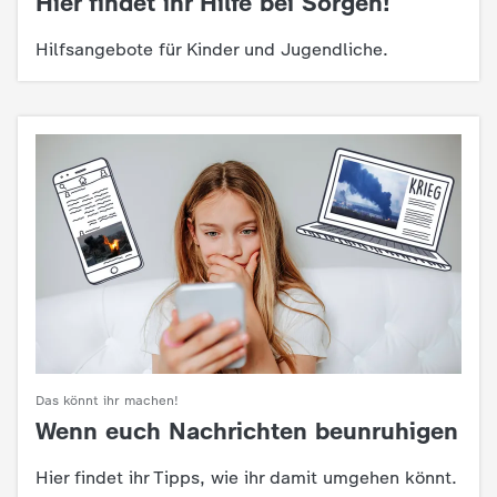
Hier findet ihr Hilfe bei Sorgen!
:
c
Hilfsangebote für Kinder und Jugendliche.
h
r
i
c
h
t
e
Das könnt ihr machen!
Wenn euch Nachrichten beunruhigen
:
n
Hier findet ihr Tipps, wie ihr damit umgehen könnt.