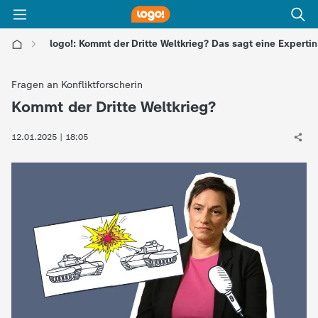
logo!: Kommt der Dritte Weltkrieg? Das sagt eine Expertin
l
Fragen an Konfliktforscherin
o
Kommt der Dritte Weltkrieg?
:
g
12.01.2025 | 18:05
o
!
-
d
i