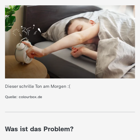
e
K
i
n
d
e
Dieser schrille Ton am Morgen :(
Quelle: colourbox.de
r
n
Was ist das Problem?
a