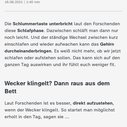
d
18.08.2021 | 1:40 min
e
Die
Schlummertaste
unterbricht
laut den Forschenden
s
diese
Schlafphase
. Dazwischen schläft man dann nur
noch leicht. Und der ständige Wechsel zwischen kurz
Z
einschlafen und wieder aufwachen kann das
Gehirn
durcheinanderbringen
. Es weiß nicht mehr, ob wir jetzt
D
schlafen oder aufstehen sollen. Das kann sich auf den
ganzen Tag auswirken und ihr fühlt euch weniger fit.
F
Wecker klingelt? Dann raus aus dem
Bett
Laut Forschenden ist es besser,
direkt aufzustehen
,
wenn der Wecker klingelt. So startet man möglichst
erholt in den Tag, sagen sie ...