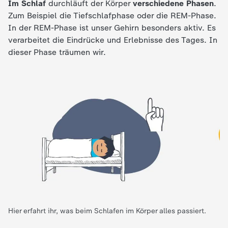
Im Schlaf
durchläuft der Körper
verschiedene Phasen
.
c
Zum Beispiel die Tiefschlafphase oder die REM-Phase.
In der REM-Phase ist unser Gehirn besonders aktiv. Es
h
verarbeitet die Eindrücke und Erlebnisse des Tages. In
dieser Phase träumen wir.
r
i
c
h
t
e
n
Hier erfahrt ihr, was beim Schlafen im Körper alles passiert.