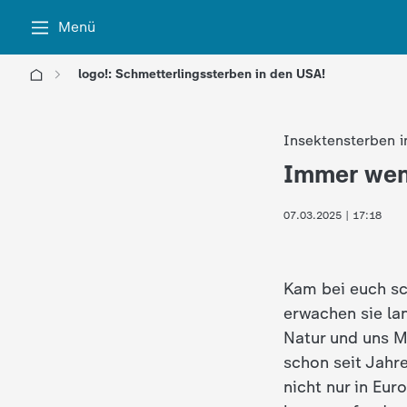
Menü
logo!: Schmetterlingssterben in den USA!
l
Insektensterben 
o
Immer wen
:
g
07.03.2025 | 17:18
o
!
Kam bei euch sc
erwachen sie la
-
Natur und uns 
schon seit Jahre
d
nicht nur in Eu