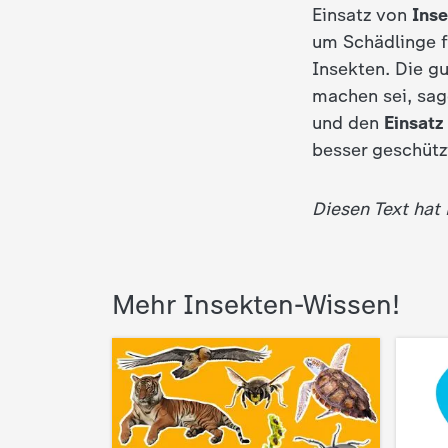
Einsatz von
Inse
d
um Schädlinge f
Insekten. Die gu
e
machen sei, sag
s
und den
Einsatz
besser geschüt
Z
Diesen Text hat
D
F
Mehr Insekten-Wissen!