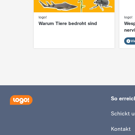
logo!
logo!
:
:
Warum Tiere bedroht sind
Wesp
nerv
Vi
So erreich
Schickt u
Kontakt