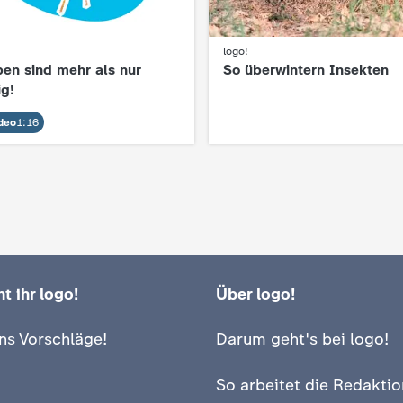
logo!
:
en sind mehr als nur
So überwintern Insekten
ig!
deo
1:16
t ihr logo!
Über logo!
ns Vorschläge!
Darum geht's bei logo!
So arbeitet die Redaktio