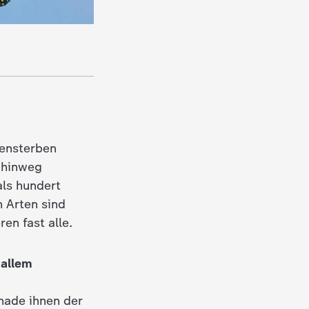
tensterben
 hinweg
als hundert
 Arten sind
en fast alle.
 allem
hade ihnen der