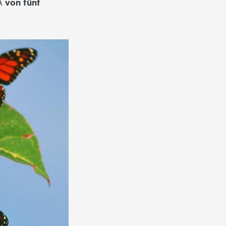
SA
von fünf