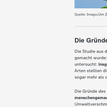
c
Quelle: Imago/Jim 
h
r
Die Gründe
i
Die Studie aus 
c
gemacht wurde:
untersucht:
insg
h
Arten stellten d
sogar mehr als 
t
e
Die Gründe des 
menschengema
n
Umweltverschmu