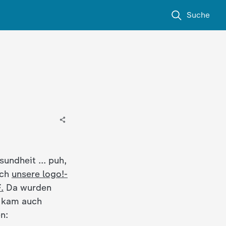
Suche
undheit ... puh,
uch
unsere logo!-
F
.
Da wurden
i kam auch
n: