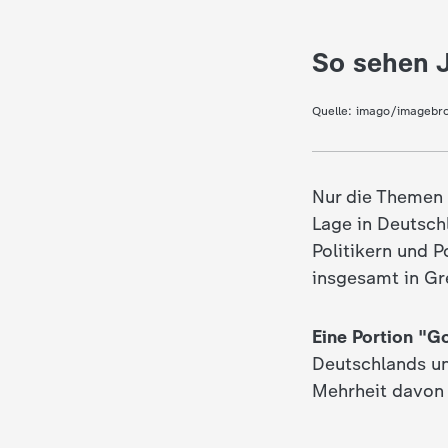
c
So sehen J
h
Quelle:
imago/imagebr
r
i
Nur die Themen 
Lage in Deutsch
c
Politikern und P
insgesamt in Gr
h
t
Eine Portion "
Deutschlands un
e
Mehrheit davon
n