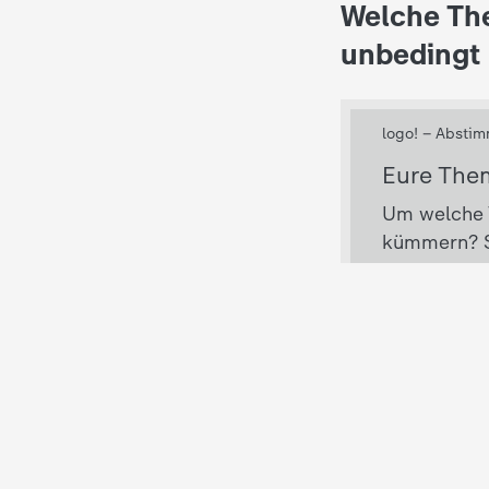
Welche The
d
unbedingt
e
s
Z
D
F