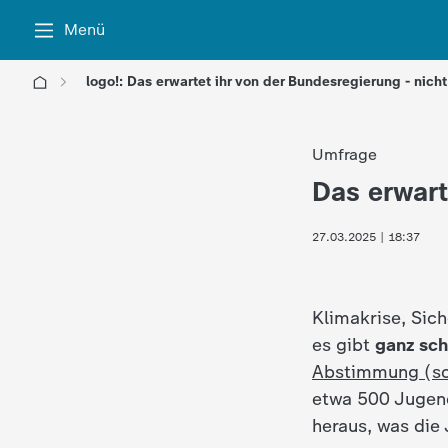
Menü
logo!: Das erwartet ihr von der Bundesregierung - nicht
l
Umfrage
o
Das erwart
:
g
27.03.2025 | 18:37
o
!
Klimakrise, Sich
es gibt
ganz sch
-
Abstimmung (sc
etwa 500 Jugend
d
heraus, was die