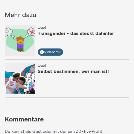
c
Mehr dazu
h
logo!
:
Transgender - das steckt dahinter
r
i
Video
1:23
c
logo!
:
Selbst bestimmen, wer man ist!
h
t
e
Kommentare
n
Du kannst als Gast oder mit deinem ZDFtivi-Profil