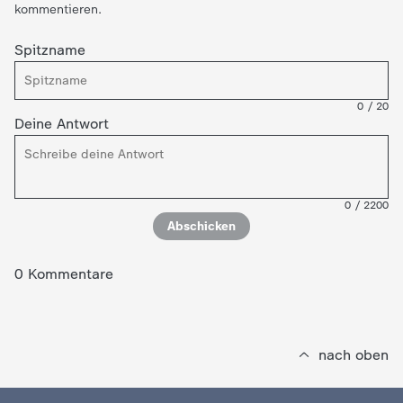
d
kommentieren.
e
Spitzname
s
0
/
20
Deine Antwort
Z
D
0
/
2200
F
Abschicken
0 Kommentare
nach oben