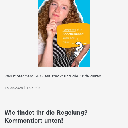
e
K
i
n
d
Was hinter dem SRY-Test steckt und die Kritik daran.
e
16.09.2025 | 1:05 min
r
n
Wie findet ihr die Regelung?
Kommentiert unten!
a