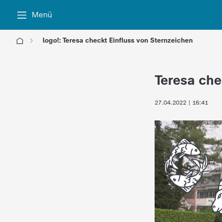
Menü
logo!: Teresa checkt Einfluss von Sternzeichen
l
Teresa che
o
27.04.2022 | 16:41
g
o
!
-
d