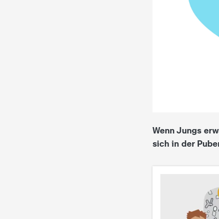
i
e
K
i
n
d
Wenn Jungs erwa
sich in der Pube
e
r
n
a