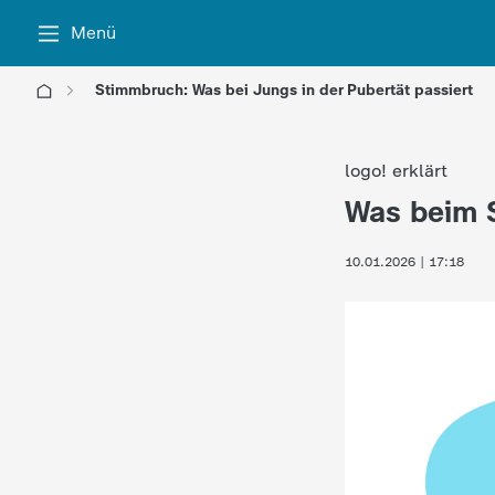
Menü
Stimmbruch: Was bei Jungs in der Pubertät passiert
l
logo! erklärt
o
Was beim 
:
g
10.01.2026 | 17:18
o
!
-
d