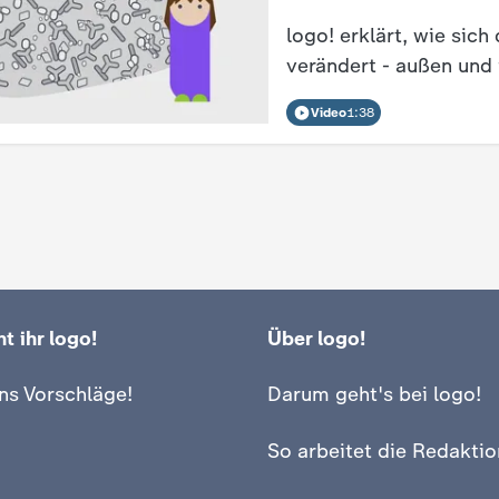
logo! erklärt, wie sich
verändert - außen und 
Video
1:38
t ihr logo!
Über logo!
ns Vorschläge!
Darum geht's bei logo!
So arbeitet die Redaktio