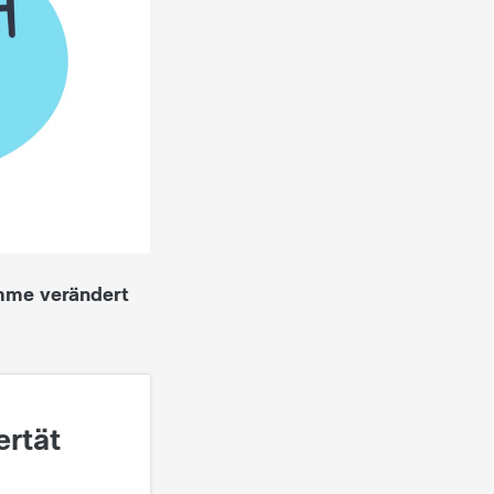
imme verändert
ertät