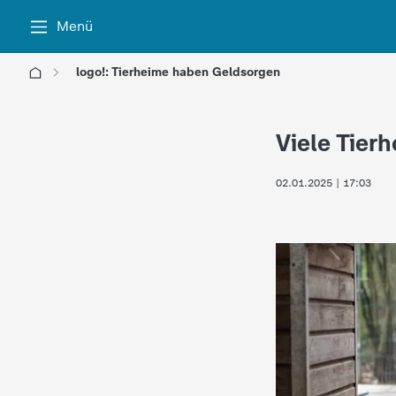
Menü
logo!: Tierheime haben Geldsorgen
l
Viele Tier
o
02.01.2025 | 17:03
g
o
!
-
d