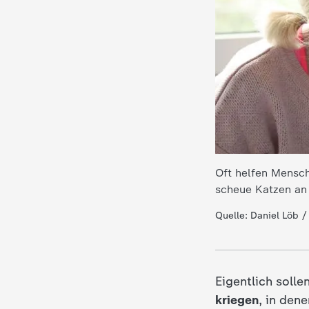
d
e
s
Z
D
Oft helfen Mensch
F
scheue Katzen an
Quelle: Daniel Löb /
Eigentlich solle
kriegen
, in dene