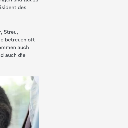
räsident des
, Streu,
me betreuen oft
 kommen auch
nd auch die