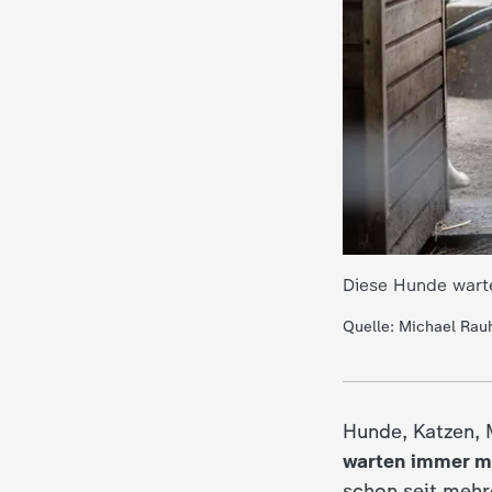
i
e
K
i
n
d
Diese Hunde warte
e
Quelle: Michael Rau
r
n
Hunde, Katzen, 
warten immer me
a
schon seit mehr