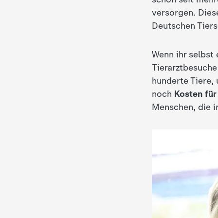
versorgen. Die
c
Deutschen Tier
h
Wenn ihr selbst 
r
Tierarztbesuche
hunderte Tiere,
i
noch
Kosten fü
Menschen, die i
c
h
t
e
n