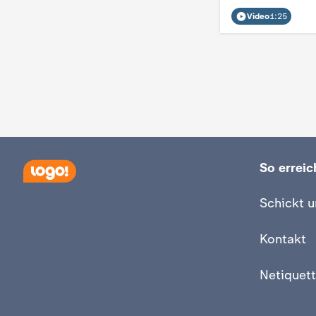
d
Video
1:25
e
s
Z
D
So erreich
F
Schickt u
Kontakt
Netiquett