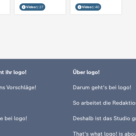
Video
1:27
Video
1:40
t ihr logo!
Über logo!
ns Vorschläge!
Darum geht's bei logo!
So arbeitet die Redaktio
e bei logo!
Deshalb ist das Studio g
That's what logo! is abou