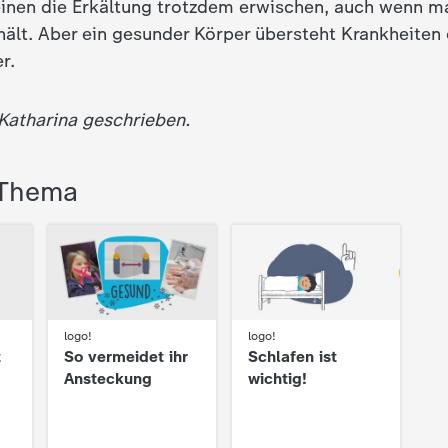
einen die Erkältung trotzdem erwischen, auch wenn ma
ält. Aber ein gesunder Körper übersteht Krankheiten o
r.
 Katharina geschrieben.
 Thema
:
logo!
:
logo!
t
So vermeidet ihr
Schlafen ist
Ansteckung
wichtig!