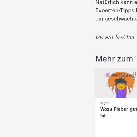
Natürlich kann 
Experten-Tipps h
c
ein geschwächte
h
Diesen Text hat
r
i
Mehr zum
c
h
t
:
logo!
Wozu Fieber gu
e
ist
n