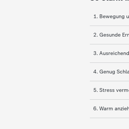
i
e
1. Bewegung u
K
2. Gesunde Er
i
3. Ausreichend
n
d
4. Genug Schla
e
5. Stress verm
r
6. Warm anzie
n
a