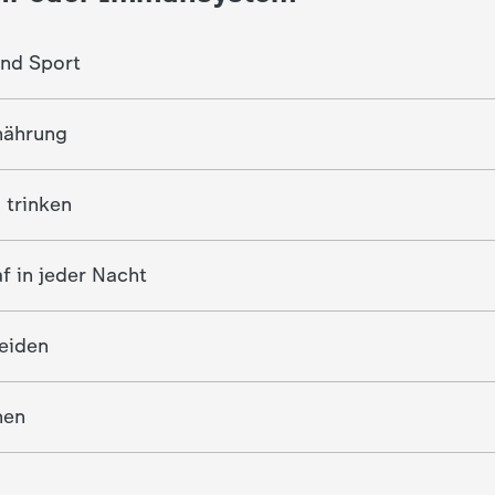
nd Sport
nährung
 trinken
f in jeder Nacht
eiden
hen