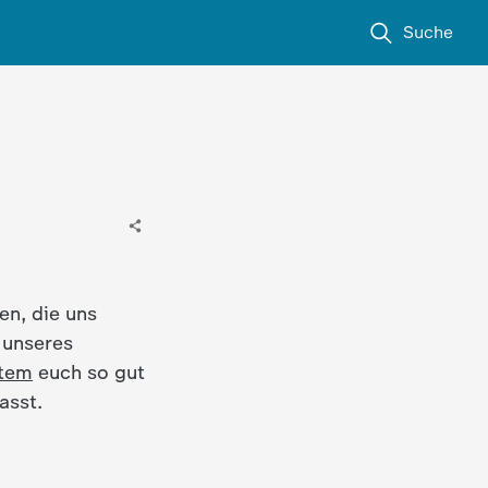
Suche
en, die uns
 unseres
tem
euch so gut
asst.