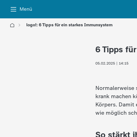
Menü
logo!: 6 Tipps für ein starkes Immunsystem
l
6 Tipps fü
o
05.02.2025 | 14:15
g
o
Normalerweise s
!
krank machen k
Körpers. Damit 
-
wie möglich sch
d
So stärkt 