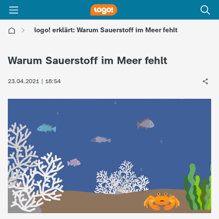
logo! erklärt: Warum Sauerstoff im Meer fehlt
l
Warum Sauerstoff im Meer fehlt
o
23.04.2021 | 18:54
g
o
!
-
d
i