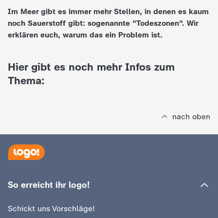
Im Meer gibt es immer mehr Stellen, in denen es kaum
e
noch Sauerstoff gibt: sogenannte "Todeszonen". Wir
erklären euch, warum das ein Problem ist.
K
i
Hier gibt es noch mehr Infos zum
Thema:
n
d
nach oben
e
r
n
So erreicht ihr logo!
a
Schickt uns Vorschläge!