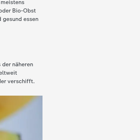
 meistens
 oder Bio-Obst
nd gesund essen
s der näheren
eltweit
er verschifft.