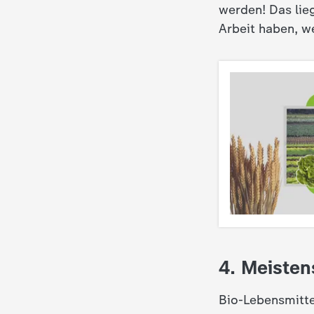
werden! Das lie
c
Arbeit haben, w
h
r
i
c
h
t
e
4. Meisten
n
Bio-Lebensmitte