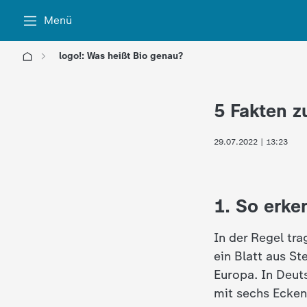
Menü
logo!: Was heißt Bio genau?
l
5 Fakten z
o
29.07.2022 | 13:23
g
o
1. So erke
!
In der Regel tr
-
ein Blatt aus St
Europa. In Deut
d
mit sechs Ecken