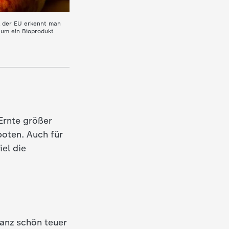
l der EU erkennt man
h um ein Bioprodukt
Ernte größer
oten. Auch für
el die
ganz schön teuer