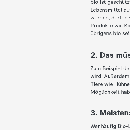
i
bio ist geschüt
Lebensmittel au
e
wurden, dürfen 
Produkte wie K
K
übrigens bio sei
i
2. Das müs
n
Zum Beispiel da
d
wird. Außerdem 
Tiere wie Hühne
e
Möglichkeit hab
r
3. Meisten
n
Wer häufig Bio-L
a