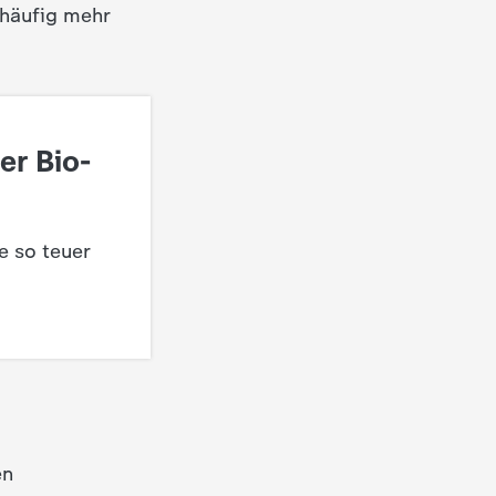
 häufig mehr
er Bio-
e so teuer
en