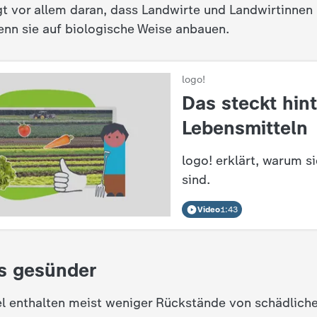
gt vor allem daran, dass Landwirte und Landwirtinnen
enn sie auf biologische Weise anbauen.
logo!
:
Das steckt hint
Lebensmitteln
logo! erklärt, warum si
sind.
Video
1:43
s gesünder
l enthalten meist weniger Rückstände von schädlich