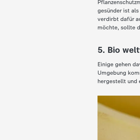
Pflanzenschutzm
d
gesünder ist al
verdirbt dafür 
e
möchte, sollte 
s
5. Bio wel
Z
Einige gehen da
D
Umgebung kommen
hergestellt und 
F