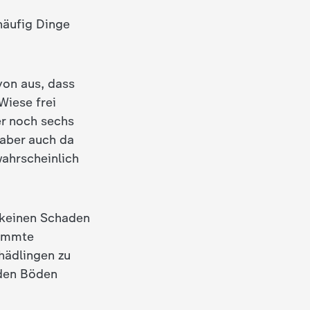
häufig Dinge
avon aus, dass
Wiese frei
er noch sechs
 aber auch da
wahrscheinlich
n keinen Schaden
timmte
hädlingen zu
 den Böden