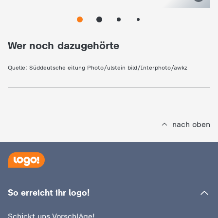
e
K
Wer noch dazugehörte
i
Quelle:
Süddeutsche eitung Photo/ulstein bild/Interphoto/awkz
n
d
nach oben
e
r
n
So erreicht ihr logo!
a
Schickt uns Vorschläge!