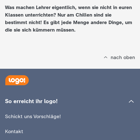
Was machen Lehrer eigentlich, wenn sie nicht in euren
e
Klassen unterrichten? Nur am Chillen sind sie
bestimmt nicht! Es gibt jede Menge andere Dinge, um
K
die sie sich kümmern müssen.
i
n
nach oben
d
e
r
So erreicht ihr logo!
n
Schickt uns Vorschläge!
a
Kontakt