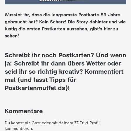
e
Wusstet ihr, dass die langsamste Postkarte 83 Jahre
gebraucht hat? Kein Scherz! Die Story dahinter und wie
K
lustig die ersten Postkarten aussahen, gibt’s hier zu
sehen!
i
n
Schreibt ihr noch Postkarten? Und wenn
ja: Schreibt ihr dann übers Wetter oder
d
seid ihr so richtig kreativ? Kommentiert
mal (und lasst Tipps für
e
Postkartenmuffel da)!
r
n
Kommentare
a
Du kannst als Gast oder mit deinem ZDFtivi-Profil
kommentieren.