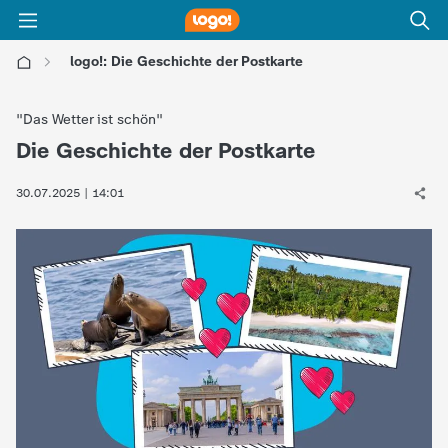
logo!: Die Geschichte der Postkarte
l
"Das Wetter ist schön"
o
Die Geschichte der Postkarte
:
g
30.07.2025 | 14:01
o
!
-
d
i