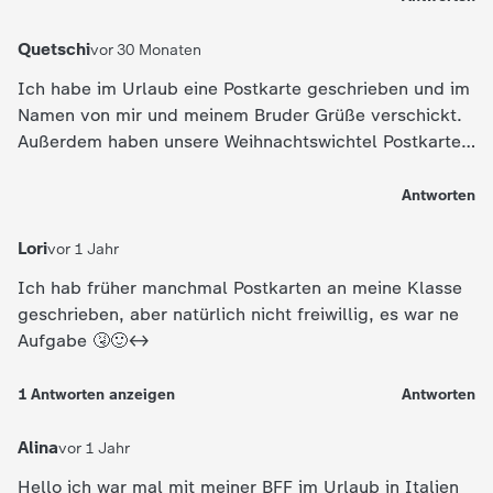
d
Quetschi
vor 30 Monaten
e
Ich habe im Urlaub eine Postkarte geschrieben und im
s
Namen von mir und meinem Bruder Grüße verschickt.
Außerdem haben unsere Weihnachtswichtel Postkarten
Z
an meinen Bruder und mich verschickt. Das war eine
tolle Überraschung.
Antworten
D
Lori
vor 1 Jahr
F
Ich hab früher manchmal Postkarten an meine Klasse
geschrieben, aber natürlich nicht freiwillig, es war ne
Aufgabe 🤧🙂‍↔️
1
Antworten
anzeigen
Antworten
Alina
vor 1 Jahr
Hello ich war mal mit meiner BFF im Urlaub in Italien