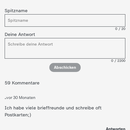
c
Spitzname
h
0
/
20
r
Deine Antwort
i
c
0
/
2200
Abschicken
h
59 Kommentare
t
.
vor 30 Monaten
e
Ich habe viele brieffreunde und schreibe oft
Postkarten;)
n
Antworten