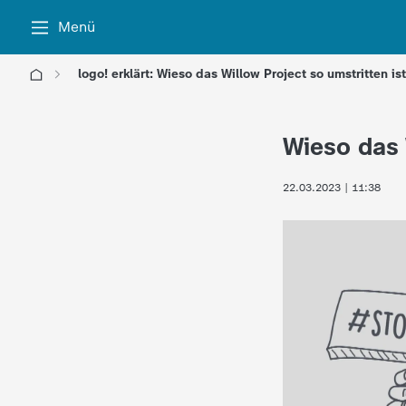
Menü
logo! erklärt: Wieso das Willow Project so umstritten ist
l
Wieso das 
o
22.03.2023 | 11:38
g
o
!
-
d