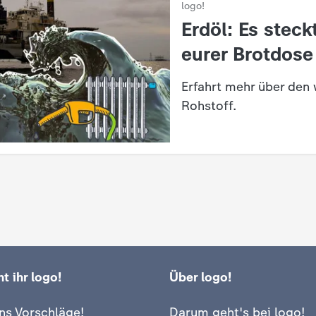
logo!
:
Erdöl: Es steck
eurer Brotdose
Erfahrt mehr über den 
Rohstoff.
t ihr logo!
Über logo!
ns Vorschläge!
Darum geht's bei logo!