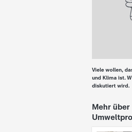
i
e
K
i
n
Viele wollen, da
d
und Klima ist. W
diskutiert wird.
e
r
Mehr über 
n
Umweltprobl
a