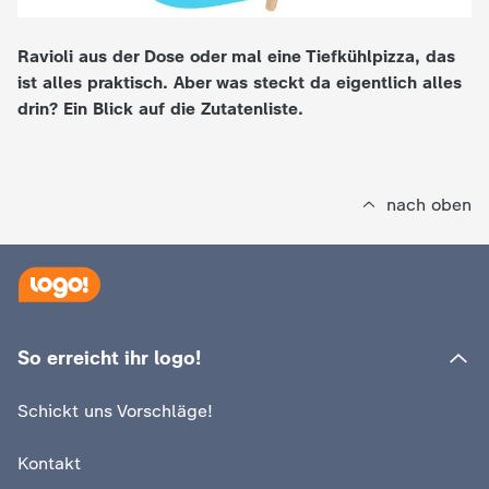
e
Ravioli aus der Dose oder mal eine Tiefkühlpizza, das
ist alles praktisch. Aber was steckt da eigentlich alles
K
drin? Ein Blick auf die Zutatenliste.
i
n
nach oben
d
e
r
So erreicht ihr logo!
n
Schickt uns Vorschläge!
a
Kontakt