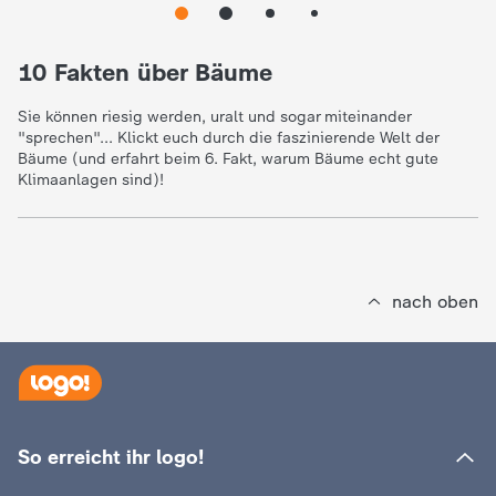
e
10 Fakten über Bäume
K
Sie können riesig werden, uralt und sogar miteinander
"sprechen"... Klickt euch durch die faszinierende Welt der
i
Bäume (und erfahrt beim 6. Fakt, warum Bäume echt gute
Klimaanlagen sind)!
n
d
nach oben
e
r
n
So erreicht ihr logo!
a