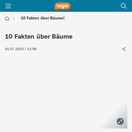
10 Fakten über Bäume!
l
10 Fakten über Bäume
o
10.07.2023 | 12:56
g
o
!
-
d
i