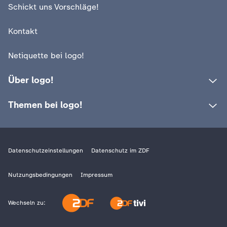
Schickt uns Vorschläge!
c
Kontakt
h
Netiquette bei logo!
r
Über logo!
i
Themen bei logo!
c
h
Datenschutzeinstellungen
Datenschutz im ZDF
t
Nutzungsbedingungen
Impressum
e
n
Wechseln zu: