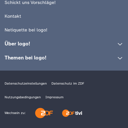
Schickt uns Vorschläge!
c
Kontakt
h
Netiquette bei logo!
r
Über logo!
i
Themen bei logo!
c
h
Datenschutzeinstellungen
Datenschutz im ZDF
t
Nutzungsbedingungen
Impressum
e
Wechseln zu:
n