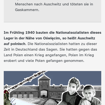
Menschen nach Auschwitz und töteten sie in
e
Gaskammern.
K
i
Im Frühling 1940 bauten die Nationalsozialisten dieses
Lager in der Nähe von Oświęcim, so heißt Auschwitz
n
auf polnisch
. Die Nationalsozialisten hatten zu dieser
Zeit in Deutschland das Sagen. Sie hatten gegen das
d
Land Polen einen Krieg angefangen, Polen im Krieg
erobert und viele Polen gefangen genommen.
e
r
n
a