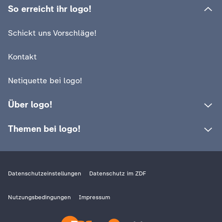
So erreicht ihr logo!
:
logo!
Das war der Zweite
:
logo!
Schickt uns Vorschläge!
Weltkrieg
Wer Adolf Hitler
Kontakt
Netiquette bei logo!
Über logo!
Themen bei logo!
Datenschutzeinstellungen
Datenschutz im ZDF
Nutzungsbedingungen
Impressum