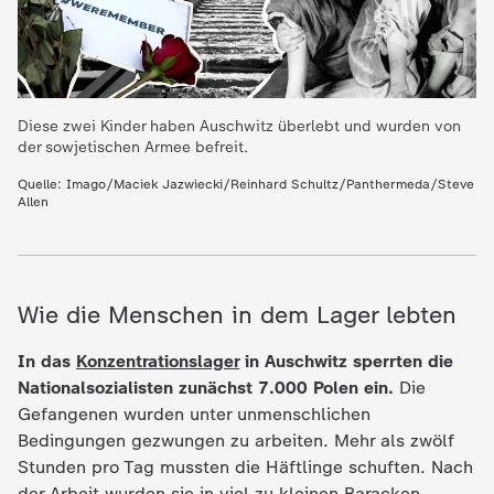
c
h
r
Diese zwei Kinder haben Auschwitz überlebt und wurden von
der sowjetischen Armee befreit.
i
Quelle: Imago/Maciek Jazwiecki/Reinhard Schultz/Panthermeda/Steve
Allen
c
h
Wie die Menschen in dem Lager lebten
t
In das
Konzentrationslager
in Auschwitz sperrten die
Nationalsozialisten zunächst 7.000 Polen ein.
Die
e
Gefangenen wurden unter unmenschlichen
Bedingungen gezwungen zu arbeiten. Mehr als zwölf
n
Stunden pro Tag mussten die Häftlinge schuften. Nach
der Arbeit wurden sie in viel zu kleinen Baracken