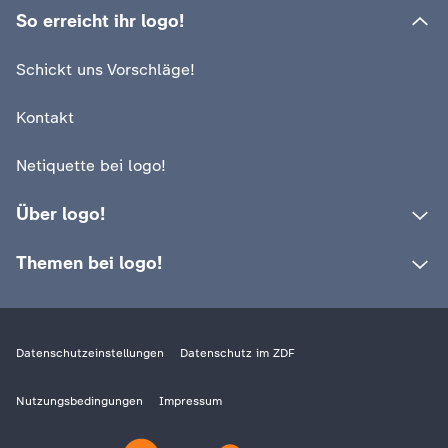
c
So erreicht ihr logo!
h
Schickt uns Vorschläge!
r
Kontakt
i
Netiquette bei logo!
c
Über logo!
h
Themen bei logo!
t
e
Datenschutzeinstellungen
Datenschutz im ZDF
n
Nutzungsbedingungen
Impressum