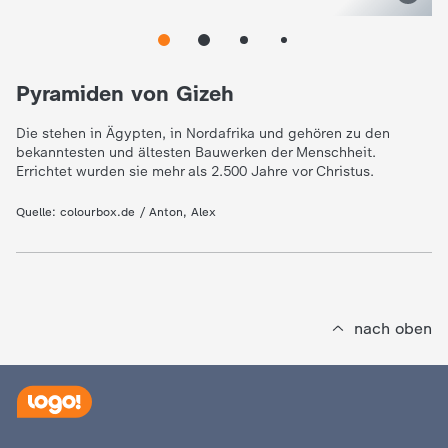
e
K
Pyramiden von Gizeh
i
Die stehen in Ägypten, in Nordafrika und gehören zu den
bekanntesten und ältesten Bauwerken der Menschheit.
Errichtet wurden sie mehr als 2.500 Jahre vor Christus.
n
Quelle:
colourbox.de / Anton, Alex
d
e
r
nach oben
n
a