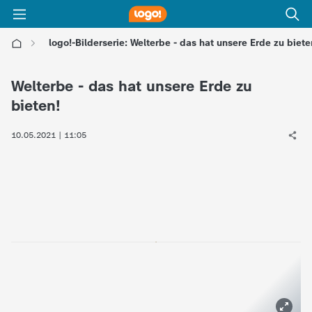
logo!-Bilderserie: Welterbe - das hat unsere Erde zu biete
l
Welterbe - das hat unsere Erde zu
o
bieten!
g
10.05.2021 | 11:05
o
!
-
d
i