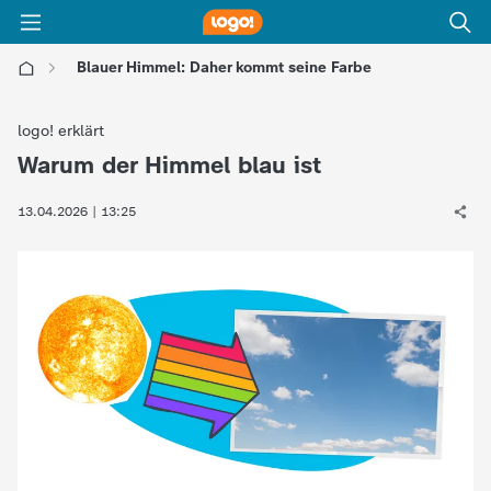
Blauer Himmel: Daher kommt seine Farbe
l
logo! erklärt
o
Warum der Himmel blau ist
:
g
13.04.2026 | 13:25
o
!
-
d
i