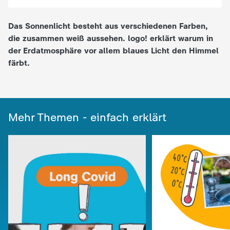
e
Das Sonnenlicht besteht aus verschiedenen Farben,
die zusammen weiß aussehen. logo! erklärt warum in
K
der Erdatmosphäre vor allem blaues Licht den Himmel
färbt.
i
n
Mehr Themen - einfach erklärt
d
e
r
n
a