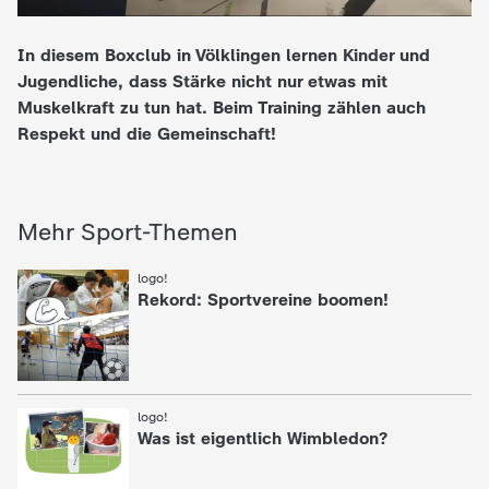
e
In diesem Boxclub in Völklingen lernen Kinder und
Jugendliche, dass Stärke nicht nur etwas mit
K
Muskelkraft zu tun hat. Beim Training zählen auch
Respekt und die Gemeinschaft!
i
n
Mehr Sport-Themen
d
logo!
:
e
Rekord: Sportvereine boomen!
r
n
logo!
:
Was ist eigentlich Wimbledon?
a