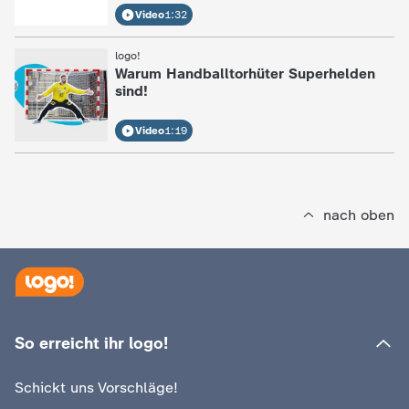
c
Video
1:32
logo!
:
h
Warum Handballtorhüter Superhelden
sind!
r
Video
1:19
i
c
nach oben
h
t
e
So erreicht ihr logo!
n
Schickt uns Vorschläge!