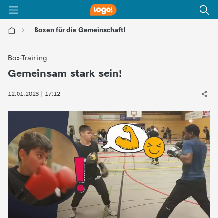
Boxen für die Gemeinschaft!
l
Box-Training
o
Gemeinsam stark sein!
:
g
12.01.2026 | 17:12
o
!
-
d
i