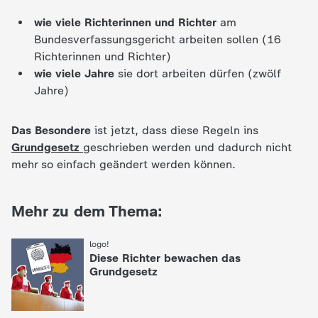
c
wie viele Richterinnen und Richter
am
Bundesverfassungsgericht arbeiten sollen (16
h
Richterinnen und Richter)
wie viele Jahre
sie dort arbeiten dürfen (zwölf
r
Jahre)
i
Das Besondere
ist jetzt, dass diese Regeln ins
Grundgesetz
geschrieben werden und dadurch nicht
c
mehr so einfach geändert werden können.
h
Mehr zu dem Thema:
t
logo!
:
e
Diese Richter bewachen das
Grundgesetz
n