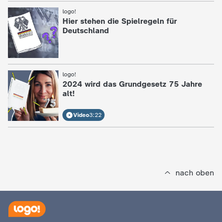
d
logo!
:
Hier stehen die Spielregeln für
e
Deutschland
s
Z
logo!
:
2024 wird das Grundgesetz 75 Jahre
alt!
D
Video
3:22
F
nach oben