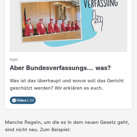
e
K
i
n
logo!
Aber Bundesverfassungs... was?
:
d
Was ist das überhaupt und wovor soll das Gericht
e
geschützt werden? Wir erklären es euch.
r
Video
1:33
n
Manche Regeln, um die es in dem neuen Gesetz geht,
a
sind nicht neu. Zum Beispiel: