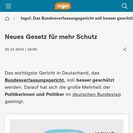
logo!: Das Bundesverfassungsgericht soll besser geschü
l
Neues Gesetz für mehr Schutz
o
20.12.2024 | 16:00
g
o
Das wichtigste Gericht in Deutschand, das
Bundesverfassungsgericht
,
soll
besser geschützt
!
werden. Darauf hat sich die große Mehrheit der
Politikerinnen und Politiker
im
deutschen Bundestag
-
geeinigt.
d
i