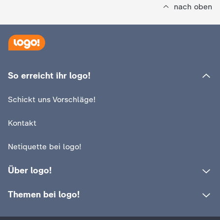
d
nach oben
e
s
Z
So erreicht ihr logo!
D
Schickt uns Vorschläge!
F
Kontakt
Netiquette bei logo!
Über logo!
Themen bei logo!