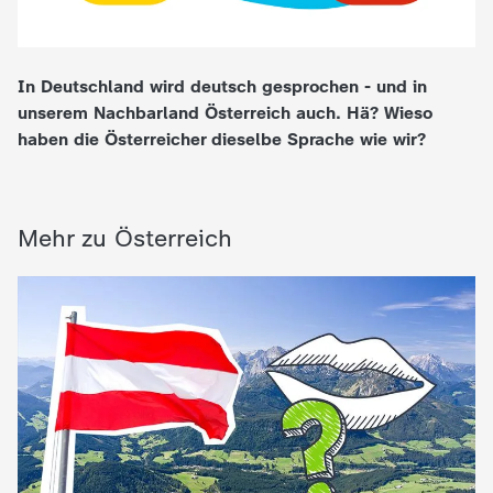
e
In Deutschland wird deutsch gesprochen - und in
K
unserem Nachbarland Österreich auch. Hä? Wieso
haben die Österreicher dieselbe Sprache wie wir?
i
n
Mehr zu Österreich
d
e
r
n
a