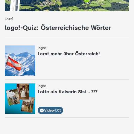
c
logo!
:
h
logo!-Quiz: Österreichische Wörter
r
i
logo!
:
Lernt mehr über Österreich!
c
h
logo!
:
t
Lotte als Kaiserin Sisi ...?!?
e
Video
4:03
n