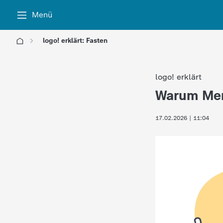
Menü
logo! erklärt: Fasten
l
logo! erklärt
o
Warum Men
:
g
17.02.2026 | 11:04
o
!
-
d