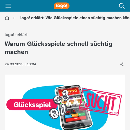
logo! erklärt: Wie Glücksspiele einen süchtig machen kö
l
logo! erklärt
o
Warum Glücksspiele schnell süchtig
:
machen
g
24.09.2025 | 18:04
o
!
-
d
i