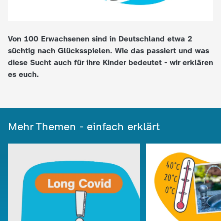
e
Von 100 Erwachsenen sind in Deutschland etwa 2
K
süchtig nach Glücksspielen. Wie das passiert und was
diese Sucht auch für ihre Kinder bedeutet - wir erklären
i
es euch.
n
d
Mehr Themen - einfach erklärt
e
r
n
a