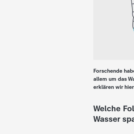
i
e
K
i
n
Forschende habe
d
allem um das Wa
erklären wir hier
e
r
Welche Fol
n
Wasser spar
a