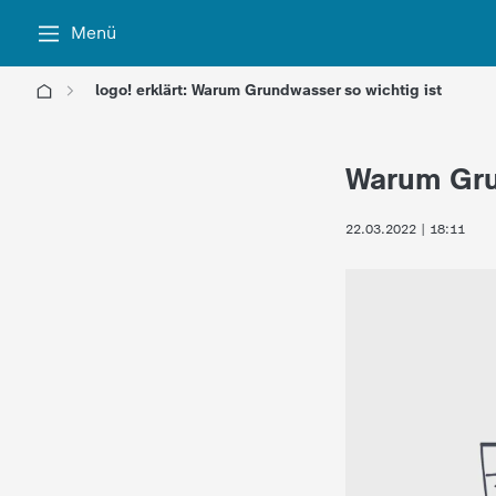
Menü
logo! erklärt: Warum Grundwasser so wichtig ist
l
Warum Gru
o
22.03.2022 | 18:11
g
o
!
-
d