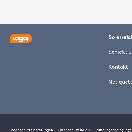
c
h
So erreich
r
Schickt u
i
Kontakt
c
Netiquett
h
t
e
n
Datenschutzeinstellungen
Datenschutz im ZDF
Nutzungsbedingunge