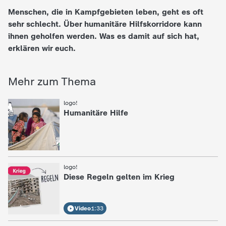
Menschen, die in Kampfgebieten leben, geht es oft
e
sehr schlecht. Über humanitäre Hilfskorridore kann
ihnen geholfen werden. Was es damit auf sich hat,
K
erklären wir euch.
i
Mehr zum Thema
n
:
logo!
Humanitäre Hilfe
d
e
r
:
logo!
Diese Regeln gelten im Krieg
n
Video
1:33
a