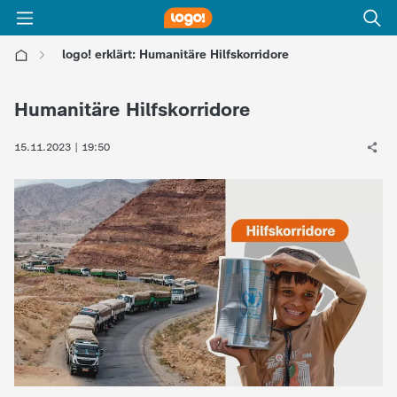
logo! erklärt: Humanitäre Hilfskorridore
l
Humanitäre Hilfskorridore
o
15.11.2023 | 19:50
g
o
!
-
d
i