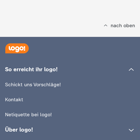
c
h
nach oben
r
i
c
So erreicht ihr logo!
h
Schickt uns Vorschläge!
t
Kontakt
e
Netiquette bei logo!
n
Über logo!