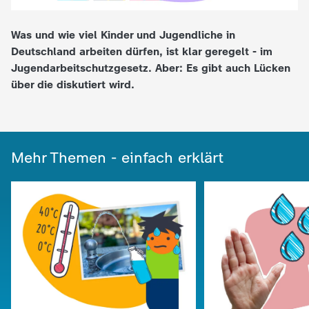
e
Was und wie viel Kinder und Jugendliche in
Deutschland arbeiten dürfen, ist klar geregelt - im
K
Jugendarbeitschutzgesetz. Aber: Es gibt auch Lücken
über die diskutiert wird.
i
n
Mehr Themen - einfach erklärt
d
e
r
n
a