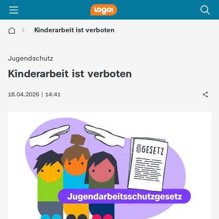
Kinderarbeit ist verboten
l
Jugendschutz
o
Kinderarbeit ist verboten
:
g
18.04.2026 | 14:41
o
!
-
d
i