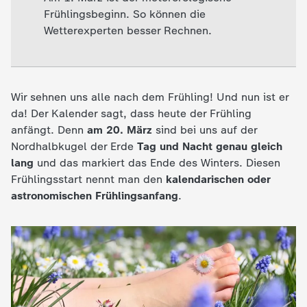
Frühlingsbeginn. So können die
e
Wetterexperten besser Rechnen.
K
i
Wir sehnen uns alle nach dem Frühling! Und nun ist er
da! Der Kalender sagt, dass heute der Frühling
n
anfängt. Denn
am 20. März
sind bei uns auf der
Nordhalbkugel der Erde
Tag und Nacht genau gleich
d
lang
und das markiert das Ende des Winters. Diesen
Frühlingsstart nennt man den
kalendarischen oder
e
astronomischen Frühlingsanfang
.
r
n
a