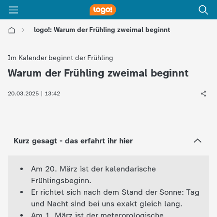
logo!: Warum der Frühling zweimal beginnt
l
Im Kalender beginnt der Frühling
o
Warum der Frühling zweimal beginnt
:
g
20.03.2025 | 13:42
o
!
Kurz gesagt - das erfahrt ihr hier
-
Am 20. März ist der kalendarische
Frühlingsbeginn.
d
Er richtet sich nach dem Stand der Sonne: Tag
und Nacht sind bei uns exakt gleich lang.
i
Am 1. März ist der meterorologische