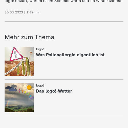
logo! erklärt, warum es im Sommer warm und im Winter kalt ist.
20.03.2023 | 1:19 min
Mehr zum Thema
:
logo!
Was Pollenallergie eigentlich ist
:
logo!
Das logo!-Wetter