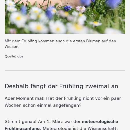
c
h
r
Mit dem Frühling kommen auch die ersten Blumen auf den
i
Wiesen.
Quelle: dpa
c
h
Deshalb fängt der Frühling zweimal an
t
Aber Moment mal! Hat der Frühling nicht vor ein paar
e
Wochen schon einmal angefangen?
n
Stimmt genau! Am 1. März war der
meteorologische
Frühlingsanfang
. Meteorologie ist die Wissenschaft,