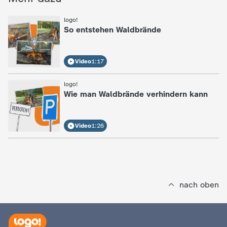
d
:
logo!
e
So entstehen Waldbrände
s
Video
1:17
Z
:
logo!
Wie man Waldbrände verhindern kann
D
F
Video
1:26
nach oben