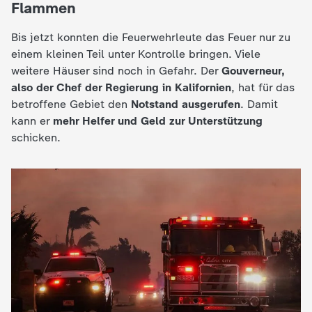
Flammen
e
Bis jetzt konnten die Feuerwehrleute das Feuer nur zu
einem kleinen Teil unter Kontrolle bringen. Viele
K
weitere Häuser sind noch in Gefahr. Der
Gouverneur,
also der Chef der Regierung in Kalifornien
, hat für das
i
betroffene Gebiet den
Notstand ausgerufen
. Damit
kann er
mehr Helfer und Geld zur Unterstützung
n
schicken.
d
e
r
n
a