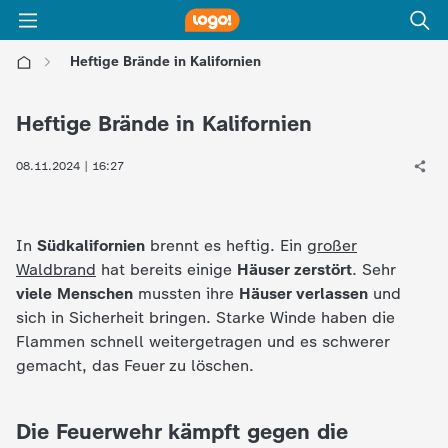
Heftige Brände in Kalifornien
l
Heftige Brände in Kalifornien
o
08.11.2024 | 16:27
g
o
In
Südkalifornien
brennt es heftig. Ein
großer
Waldbrand
hat bereits einige
Häuser zerstört
. Sehr
!
viele Menschen
mussten ihre
Häuser verlassen
und
sich in Sicherheit bringen. Starke Winde haben die
-
Flammen schnell weitergetragen und es schwerer
gemacht, das Feuer zu löschen.
d
Die Feuerwehr kämpft gegen die
i