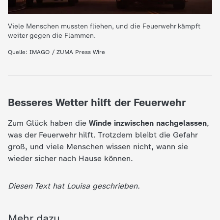
c
Viele Menschen mussten fliehen, und die Feuerwehr kämpft
h
weiter gegen die Flammen.
Quelle: IMAGO / ZUMA Press Wire
r
i
Besseres Wetter hilft der Feuerwehr
c
Zum Glück haben die
Winde inzwischen nachgelassen
,
h
was der Feuerwehr hilft. Trotzdem bleibt die Gefahr
groß, und viele Menschen wissen nicht, wann sie
t
wieder sicher nach Hause können.
e
Diesen Text hat Louisa geschrieben.
n
Mehr dazu