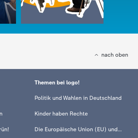
nach oben
Themen bei logo!
:
logo!
kar
Christoph
:
logo!
Politik und Wahlen in Deutschland
Altwerden - wie ist das?!
beantwort
Video
2:51
Video
3:32
n
Kinder haben Rechte
rün!
Die Europäische Union (EU) und Europa