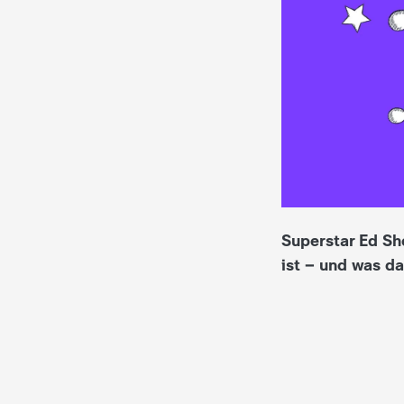
i
e
K
i
n
d
Superstar Ed She
ist – und was da
e
r
n
a