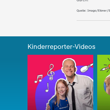
d
Quelle:
Imago/Eibner/S
e
s
Z
Kinderreporter-Videos
D
F