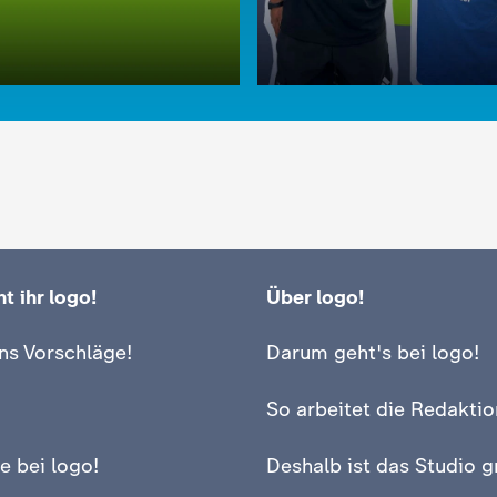
t ihr logo!
Über logo!
:
logo!
!-Kinderreporter Oskar
logo!-Kinderreporter Os
ns Vorschläge!
Darum geht's bei logo!
t Florian Wirtz
trifft Jamal Musiala
deo
2:54
Video
2:40
So arbeitet die Redaktio
e bei logo!
Deshalb ist das Studio g