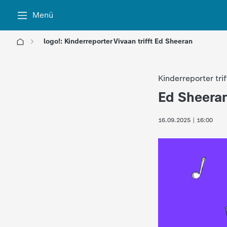
Menü
logo!: Kinderreporter Vivaan trifft Ed Sheeran
l
Kinderreporter tri
o
Ed Sheeran
:
g
16.09.2025 | 16:00
o
!
-
d