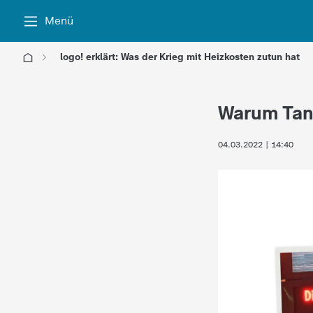
Menü
logo! erklärt: Was der Krieg mit Heizkosten zutun hat
l
Warum Tank
o
04.03.2022 | 14:40
g
o
!
-
d