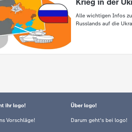
:
Krieg in der Uk
Alle wichtigen Infos z
Russlands auf die Ukra
t ihr logo!
Über logo!
ns Vorschläge!
Darum geht's bei logo!