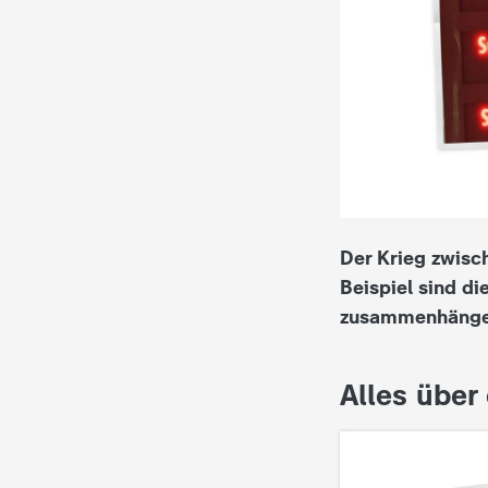
i
e
K
i
n
Der Krieg zwisc
d
Beispiel sind di
zusammenhänge
e
r
Alles über 
n
a