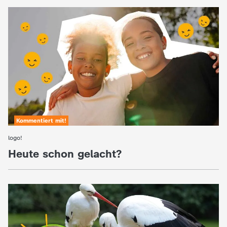
:
logo!
Ariana Grande, C
:
logo!
- und Isabella!
Selfies: logo!-Kinderreporter
treffen Promis
Video
2:23
Kommentiert mit!
logo!
:
Heute schon gelacht?