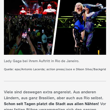
e
K
i
n
d
Lady Gaga bei ihrem Auftritt in Rio de Janeiro.
e
Quelle: epa/Antonio Lacerda; action press/Juce e Dilson Silva/Backgrid
r
n
Viele sind deswegen extra angereist. Aus anderen
Ländern, aus ganz Brasilien, aber auch aus Rio selbst.
a
Schon seit Tagen platzt die Stadt aus allen Nähten!
Vor
einer fetten Bühne versammelten sich den ganzen