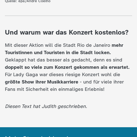
d
Quelle: epa/Andre Coelho
e
s
Und warum war das Konzert kostenlos?
Z
Mit dieser Aktion will die Stadt Rio de Janeiro
mehr
Touristinnen und Touristen in die Stadt locken.
D
Geklappt hat das besser als gedacht, denn es sind
doppelt so viele zum Konzert gekommen als erwartet.
F
Für Lady Gaga war dieses riesige Konzert wohl die
größte Show ihrer Musikkarriere
- und für viele ihrer
Fans mit Sicherheit ein einmaliges Erlebnis!
Diesen Text hat Judith geschrieben.