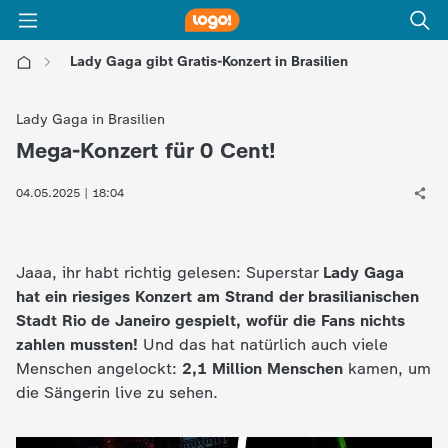
Lady Gaga gibt Gratis-Konzert in Brasilien
l
Lady Gaga in Brasilien
o
Mega-Konzert für 0 Cent!
:
g
04.05.2025 | 18:04
o
Jaaa, ihr habt richtig gelesen: Superstar
Lady Gaga
!
hat ein riesiges Konzert am Strand der brasilianischen
Stadt Rio de Janeiro gespielt, wofür
die Fans nichts
-
zahlen mussten!
Und das hat natürlich auch viele
Menschen angelockt:
2,1 Million Menschen
kamen, um
d
die Sängerin live zu sehen.
i