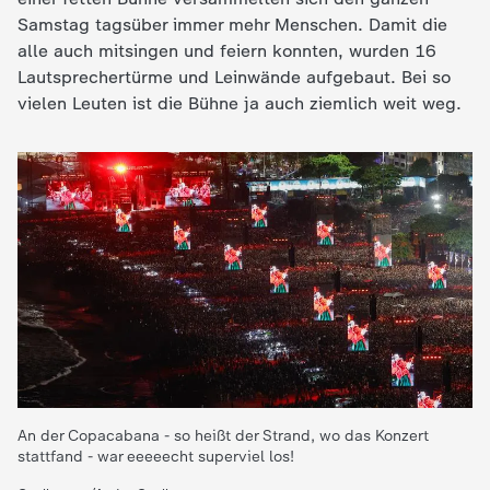
c
Samstag tagsüber immer mehr Menschen. Damit die
alle auch mitsingen und feiern konnten, wurden 16
h
Lautsprechertürme und Leinwände aufgebaut. Bei so
vielen Leuten ist die Bühne ja auch ziemlich weit weg.
r
i
c
h
t
e
An der Copacabana - so heißt der Strand, wo das Konzert
n
stattfand - war eeeeecht superviel los!