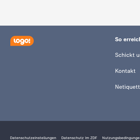
c
h
So erreich
r
Schickt u
i
Kontakt
c
Netiquett
h
t
e
n
Datenschutzeinstellungen
Datenschutz im ZDF
Nutzungsbedingunge