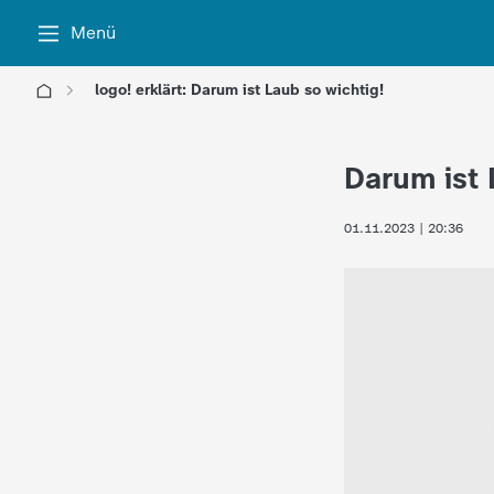
Menü
logo! erklärt: Darum ist Laub so wichtig!
l
Darum ist 
o
01.11.2023 | 20:36
g
o
!
-
d