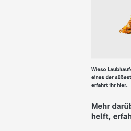
i
e
K
i
n
Wieso Laubhauf
d
eines der süßes
erfahrt ihr hier.
e
r
Mehr darüb
n
helft, erfah
a