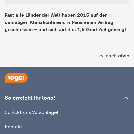
e
Fast alle Länder der Welt haben 2015 auf der
damaligen Klimakonferenz in Paris einen Vertrag
K
geschlossen – und sich auf das 1,5 Grad Ziel geeinigt.
i
n
nach oben
d
e
r
So erreicht ihr logo!
n
Schickt uns Vorschläge!
a
Kontakt