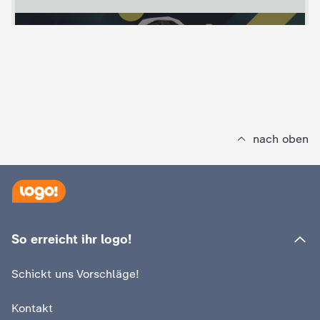
e
K
i
n
nach oben
d
e
r
So erreicht ihr logo!
n
Schickt uns Vorschläge!
a
Kontakt