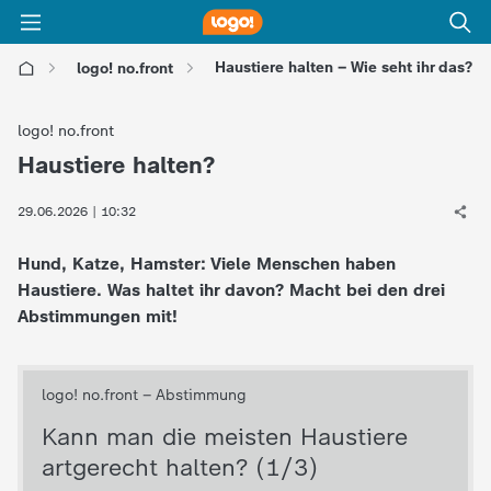
Haustiere halten – Wie seht ihr das?
logo! no.front
l
logo! no.front
o
Haustiere halten?
:
g
29.06.2026 | 10:32
Hund, Katze, Hamster: Viele Menschen haben
o
Haustiere. Was haltet ihr davon? Macht bei den drei
Abstimmungen mit!
!
-
d
i