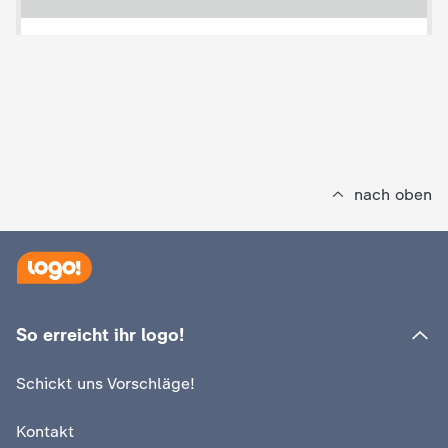
e
K
i
n
nach oben
d
e
r
So erreicht ihr logo!
n
Schickt uns Vorschläge!
a
Kontakt