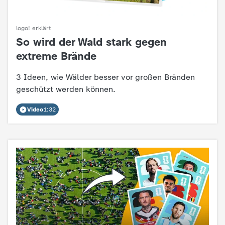
c
logo! erklärt
h
So wird der Wald stark gegen
:
extreme Brände
r
3 Ideen, wie Wälder besser vor großen Bränden
i
geschützt werden können.
c
Video
1:32
h
t
e
n