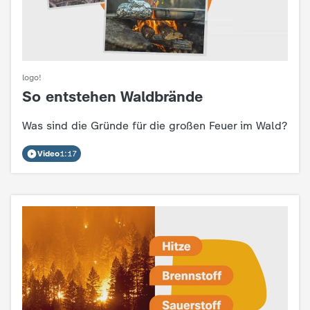
logo!
So entstehen Waldbrände
:
Was sind die Gründe für die großen Feuer im Wald?
Video
1:17