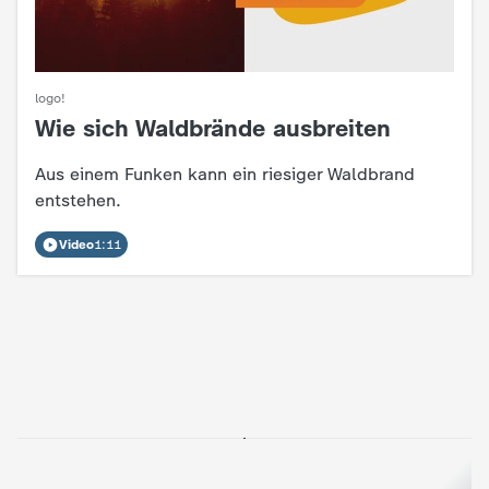
logo!
Wie sich Waldbrände ausbreiten
:
Aus einem Funken kann ein riesiger Waldbrand
entstehen.
Video
1:11