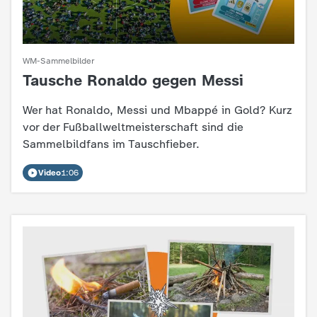
d
e
WM-Sammelbilder
s
Tausche Ronaldo gegen Messi
:
Z
Wer hat Ronaldo, Messi und Mbappé in Gold? Kurz
vor der Fußballweltmeisterschaft sind die
D
Sammelbildfans im Tauschfieber.
F
Video
1:06