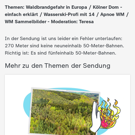
Themen: Waldbrandgefahr in Europa / Kölner Dom -
e
einfach erklärt / Wasserski-Profi mit 14 / Apnoe WM /
WM Sammelbilder - Moderation: Teresa
K
In der Sendung ist uns leider ein Fehler unterlaufen:
i
270 Meter sind keine neuneinhalb 50-Meter-Bahnen.
Richtig ist: Es sind fünfeinhalb 50-Meter-Bahnen.
n
Mehr zu den Themen der Sendung
d
e
r
n
a