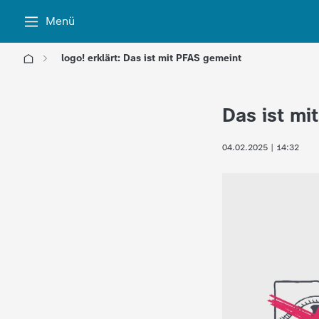
Menü
logo! erklärt: Das ist mit PFAS gemeint
l
Das ist mi
o
04.02.2025 | 14:32
g
o
!
-
d