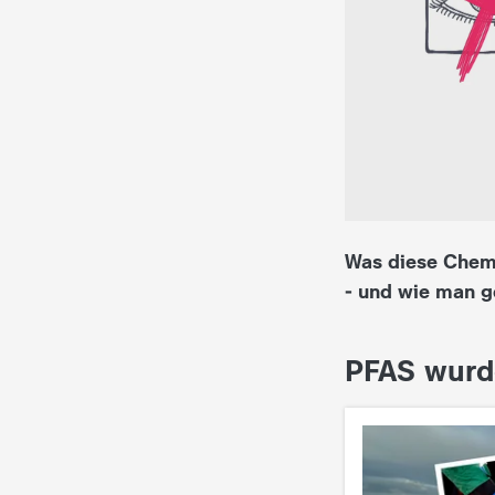
i
e
K
i
n
Was diese Chemi
d
- und wie man g
e
PFAS wurd
r
n
a