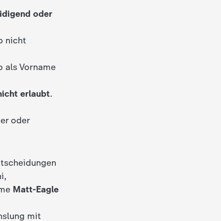
eidigend oder
b nicht
so als Vorname
nicht erlaubt
.
her oder
Entscheidungen
i,
ame
Matt-Eagle
hslung mit