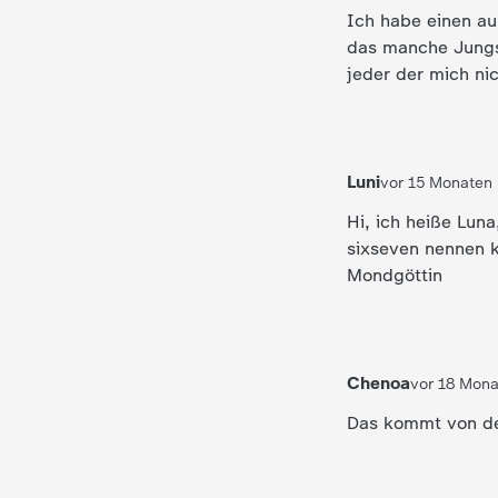
Ich habe einen au
das manche Jungs 
jeder der mich ni
Luni
vor 15 Monaten
Hi, ich heiße Lun
sixseven nennen k
Mondgöttin
Chenoa
vor 18 Mon
Das kommt von de