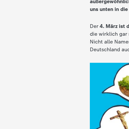
außergewöhnlic
i
uns unten in di
e
Der
4. März ist
K
die wirklich gar
Nicht alle Name
i
Deutschland auc
n
d
e
r
n
a