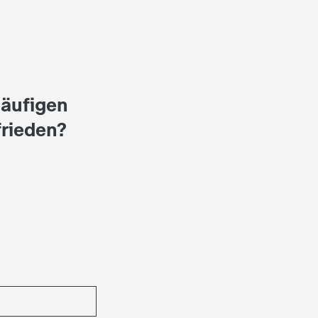
häufigen
frieden?