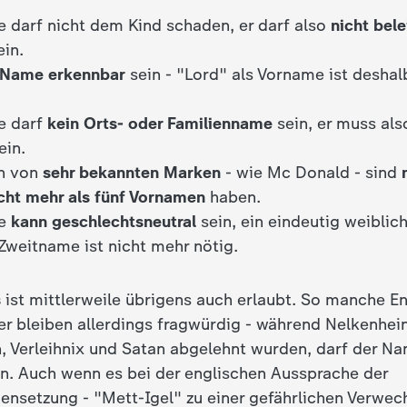
 darf nicht dem Kind schaden, er darf also
nicht bel
ein.
 Name erkennbar
sein - "Lord" als Vorname ist deshal
e darf
kein Orts- oder Familienname
sein, er muss al
ein.
n von
sehr bekannten Marken
- wie Mc Donald - sind
cht mehr als fünf Vornamen
haben.
e
kann geschlechtsneutral
sein, ein eindeutig weiblic
Zweitname ist nicht mehr nötig.
s
ist mittlerweile übrigens auch erlaubt. So manche 
r bleiben allerdings fragwürdig - während Nelkenhein
, Verleihnix und Satan abgelehnt wurden, darf der N
. Auch wenn es bei der englischen Aussprache der
etzung - "Mett-Igel" zu einer gefährlichen Verwec