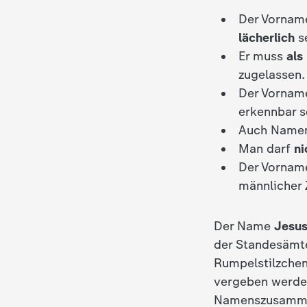
d
Der Vorname
lächerlich
s
e
Er muss
als
zugelassen.
s
Der Vornam
erkennbar s
Z
Auch Name
D
Man darf
ni
Der Vornam
F
männlicher 
Der Name
Jesu
der Standesämte
Rumpelstilzchen
vergeben werden
Namenszusammens