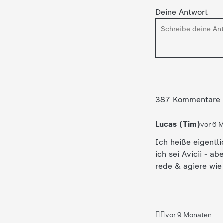
Deine Antwort
387 Kommentare
Lucas (Tim)
vor 6 
Ich heiße eigentl
ich sei Avicii - 
rede & agiere wie
🚶‍♀️
vor 9 Monaten