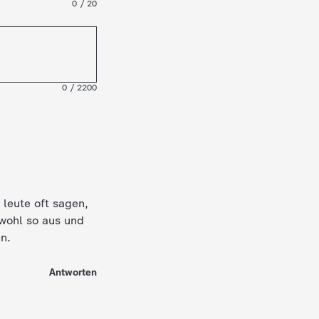
0
/
20
0
/
2200
 leute oft sagen,
 wohl so aus und
n.
Antworten