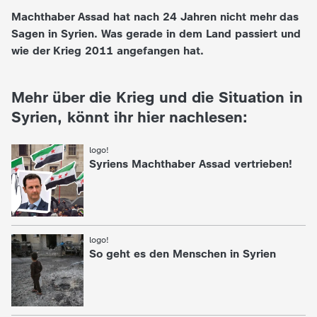
Machthaber Assad hat nach 24 Jahren nicht mehr das
e
Sagen in Syrien. Was gerade in dem Land passiert und
wie der Krieg 2011 angefangen hat.
K
i
Mehr über die Krieg und die Situation in
Syrien, könnt ihr hier nachlesen:
n
logo!
:
d
Syriens Machthaber Assad vertrieben!
e
r
logo!
:
So geht es den Menschen in Syrien
n
a