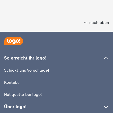
c
h
nach oben
r
i
c
So erreicht ihr logo!
h
Schickt uns Vorschläge!
t
Kontakt
e
Netiquette bei logo!
n
Über logo!