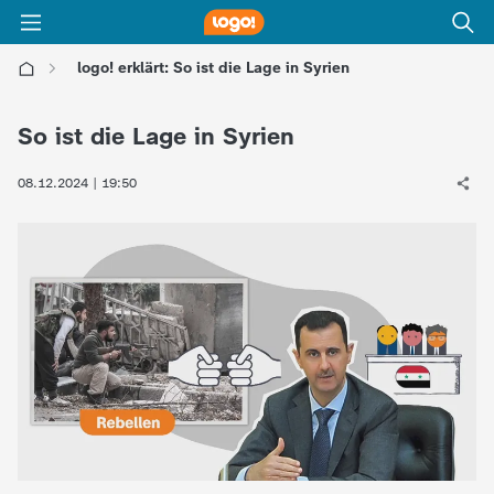
logo! erklärt: So ist die Lage in Syrien
l
So ist die Lage in Syrien
o
08.12.2024 | 19:50
g
o
!
-
d
i