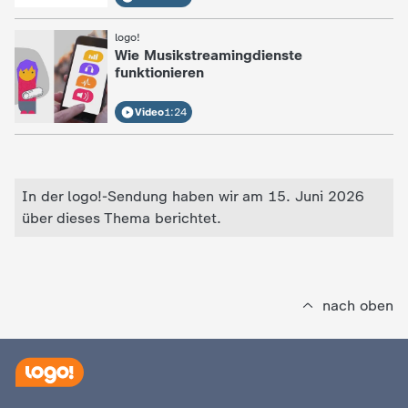
c
:
logo!
Wie Musikstreamingdienste
h
funktionieren
r
Video
1:24
i
c
In der logo!-Sendung haben wir am 15. Juni 2026
über dieses Thema berichtet.
h
t
nach oben
e
n