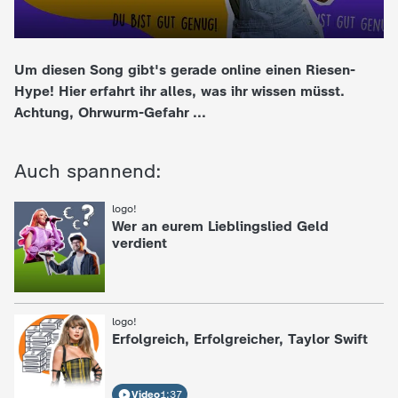
e
Um diesen Song gibt's gerade online einen Riesen-
K
Hype! Hier erfahrt ihr alles, was ihr wissen müsst.
Achtung, Ohrwurm-Gefahr ...
i
n
Auch spannend:
d
:
logo!
Wer an eurem Lieblingslied Geld
e
verdient
r
:
logo!
n
Erfolgreich, Erfolgreicher, Taylor Swift
a
Video
1:37