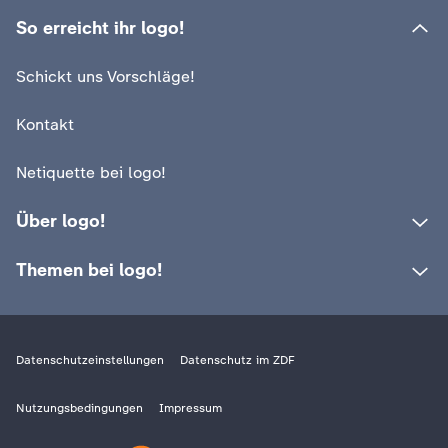
d
So erreicht ihr logo!
e
Schickt uns Vorschläge!
s
Kontakt
Z
Netiquette bei logo!
D
Über logo!
F
Themen bei logo!
Datenschutzeinstellungen
Datenschutz im ZDF
Nutzungsbedingungen
Impressum