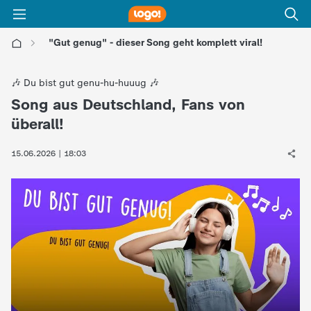
"Gut genug" - dieser Song geht komplett viral!
l
🎶 Du bist gut genu-hu-huuug 🎶
o
Song aus Deutschland, Fans von
:
überall!
g
15.06.2026 | 18:03
o
!
-
d
i