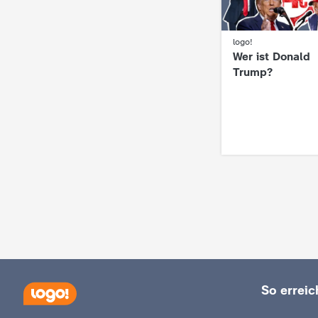
c
:
logo!
Wer ist Donald
h
Trump?
r
i
c
h
t
e
So erreich
n