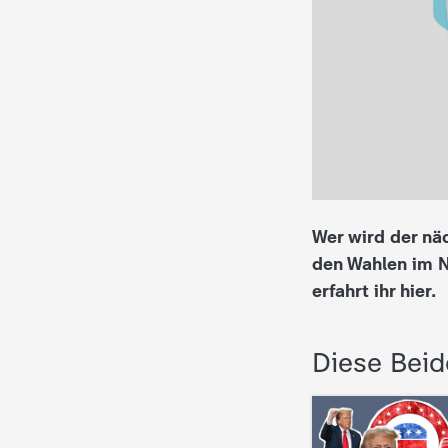
i
e
K
i
n
Wer wird der nä
d
den Wahlen im N
erfahrt ihr hier.
e
r
Diese Beid
n
a