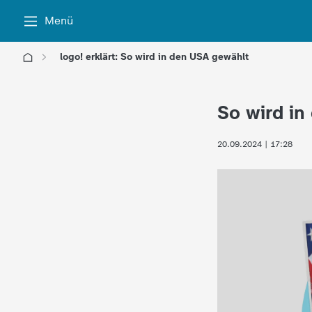
Menü
logo! erklärt: So wird in den USA gewählt
l
So wird in
o
20.09.2024 | 17:28
g
o
!
-
d