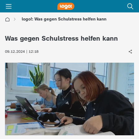
logo!: Was gegen Schulstress helfen kann
l
Was gegen Schulstress helfen kann
o
09.12.2024 | 12:18
g
o
!
-
d
i