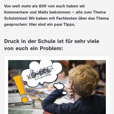
Von weit mehr als 600 von euch haben wir
e
Kommentare und Mails bekommen – alle zum Thema
Schulstress! Wir haben mit Fachleuten über das Thema
K
gesprochen: Hier sind ein paar Tipps.
i
Druck in der Schule ist für sehr viele
n
von euch ein Problem:
d
e
r
n
a