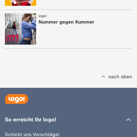
d
e
:
logo!
Nummer gegen Kummer
s
Z
D
F
nach oben
So erreicht ihr logo!
Schickt uns Vorschläge!