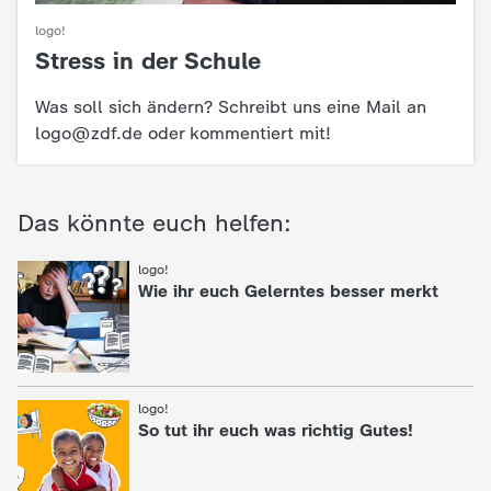
c
logo!
Stress in der Schule
:
h
Was soll sich ändern? Schreibt uns eine Mail an
r
logo@zdf.de oder kommentiert mit!
i
Das könnte euch helfen:
c
:
logo!
h
Wie ihr euch Gelerntes besser merkt
t
e
:
logo!
So tut ihr euch was richtig Gutes!
n