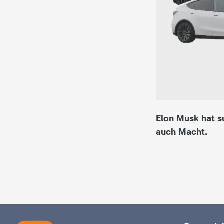
i
e
K
i
n
Elon Musk hat su
d
auch Macht.
e
r
n
a