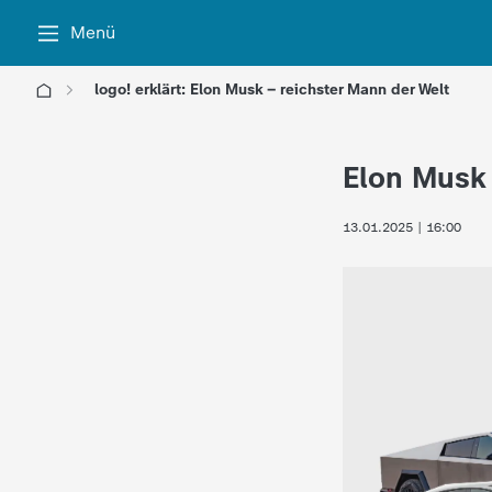
Menü
logo! erklärt: Elon Musk – reichster Mann der Welt
l
Elon Musk 
o
13.01.2025 | 16:00
g
o
!
-
d