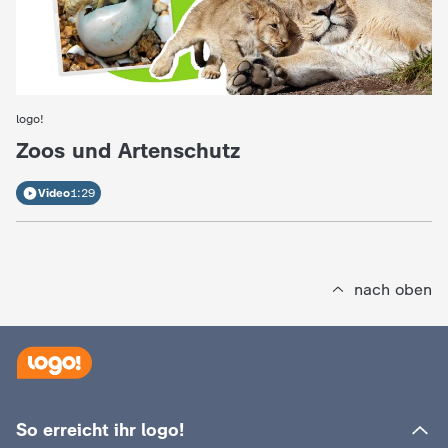
d
e
s
logo!
:
Z
Zoos und Artenschutz
D
Video
1:29
F
nach oben
So erreicht ihr logo!