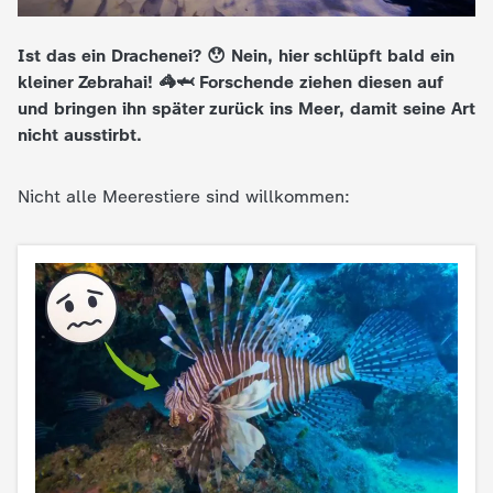
e
Ist das ein Drachenei? 😯 Nein, hier schlüpft bald ein
kleiner Zebrahai! 🦓🦈 Forschende ziehen diesen auf
K
und bringen ihn später zurück ins Meer, damit seine Art
nicht ausstirbt.
i
n
Nicht alle Meerestiere sind willkommen:
d
e
r
n
a