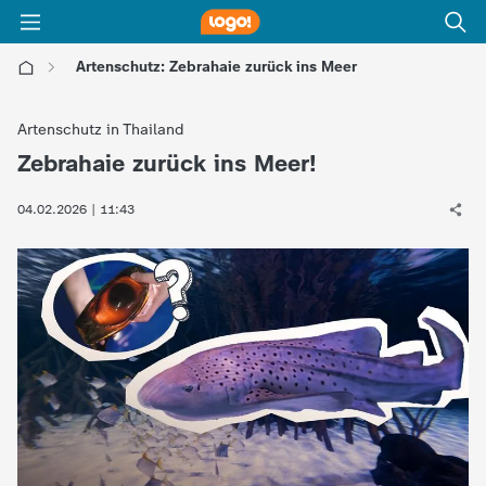
Artenschutz: Zebrahaie zurück ins Meer
l
Artenschutz in Thailand
o
Zebrahaie zurück ins Meer!
:
g
04.02.2026 | 11:43
o
!
-
d
i