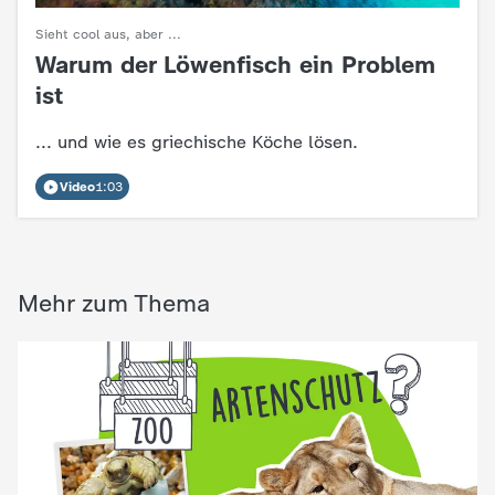
c
Sieht cool aus, aber ...
Warum der Löwenfisch ein Problem
:
h
ist
r
... und wie es griechische Köche lösen.
i
Video
1:03
c
h
Mehr zum Thema
t
e
n